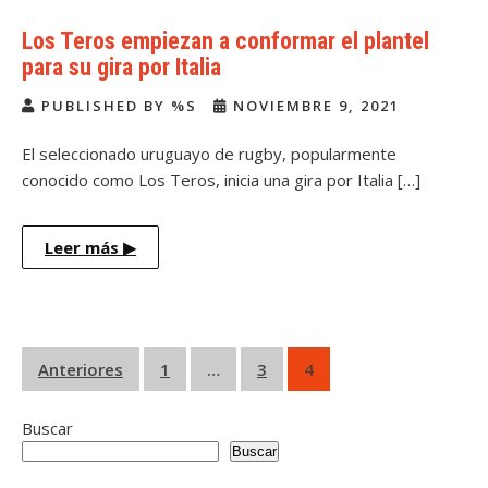
Los Teros empiezan a conformar el plantel
para su gira por Italia
PUBLISHED BY %S
NOVIEMBRE 9, 2021
El seleccionado uruguayo de rugby, popularmente
conocido como Los Teros, inicia una gira por Italia […]
Leer más
▶
Paginación
Anteriores
1
…
3
4
de
Buscar
entradas
Buscar