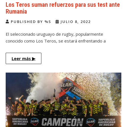
Los Teros suman refuerzos para sus test ante
Rumania
PUBLISHED BY %S
JULIO 8, 2022
El seleccionado uruguayo de rugby, popularmente
conocido como Los Teros, se estará enfrentando a
Rumania […]
Leer más
▶