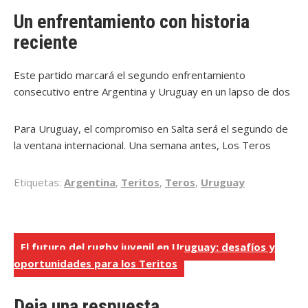
era un firme candidato para albergar el duelo. Finalmente,
Un enfrentamiento con historia
la Unión Argentina de Rugby (UAR) optó por el recinto
reciente
salteño, que acogerá su décimo test match desde 2005.
Este partido marcará el segundo enfrentamiento
consecutivo entre Argentina y Uruguay en un lapso de dos
años. En julio de 2024, Los Teros fueron locales en Punta
del Este, donde sufrieron una contundente derrota por 79-
Para Uruguay, el compromiso en Salta será el segundo de
5 ante Los Pumas.
la ventana internacional. Una semana antes, Los Teros
recibirán a Rumania el 12 de julio, antes de enfocarse en
las eliminatorias rumbo a la Copa del Mundo de Rugby
Etiquetas:
Argentina
,
Teritos
,
Teros
,
Uruguay
2027, donde enfrentarán a Paraguay en la primera fase.
Navegación
El futuro del rugby juvenil en Uruguay: desafíos y
oportunidades para los Teritos
de
entradas
Deja una respuesta