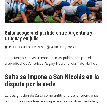
Salta acogerá el partido entre Argentina y
Uruguay en julio
PUBLISHED BY %S
ABRIL 1, 2025
De acuerdo con las últimas noticias publicadas por el sitio
web oficial de Americas Rugby News, el día 1 de abril de
2025, la ciudad de Salta ha sido confirmada como sede del
enfrentamiento entre Argentina y Uruguay el próximo 19
Salta se impone a San Nicolás en la
de julio. El partido, que se disputará en el Estadio Padre
disputa por la sede
Ernesto Martearena, será el último test match de Los
Pumas en territorio argentino durante la ventana
La designación de Salta como anfitriona del encuentro se
internacional de mitad de año, tras recibir en dos
produjo tras una fuerte competencia con otras ciudades,
ocasiones a Inglaterra.
en particular con San Nicolás de los Arroyos, cuyo estadio