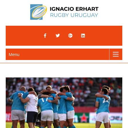
Skip
to
content
Ignacio Erhart
Rugby Uruguay
Menu