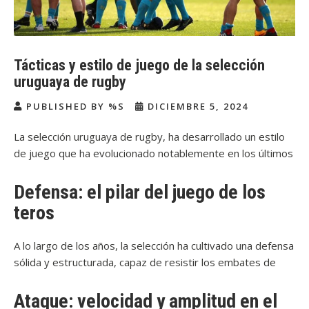
Tácticas y estilo de juego de la selección
uruguaya de rugby
PUBLISHED BY %S
DICIEMBRE 5, 2024
La selección uruguaya de rugby, ha desarrollado un estilo
de juego que ha evolucionado notablemente en los últimos
años, adaptándose tanto a las exigencias del rugby
internacional como a sus propios recursos.
Defensa: el pilar del juego de los
teros
A lo largo de los años, la selección ha cultivado una defensa
sólida y estructurada, capaz de resistir los embates de
equipos de mayor envergadura. Este sistema se
complementa con una presión constante sobre el portador
Ataque: velocidad y amplitud en el