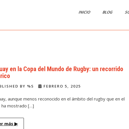
INICIO
BLOG
S
uay en la Copa del Mundo de Rugby: un recorrido
órico
BLISHED BY %S
FEBRERO 5, 2025
ay, aunque menos reconocido en el ámbito del rugby que en el
, ha mostrado […]
er más
▶