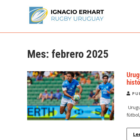
Skip
to
content
Ignacio Erhart
Rugby Uruguay
Mes:
febrero 2025
Urug
hist
PU
Urugu
fútbol
Le