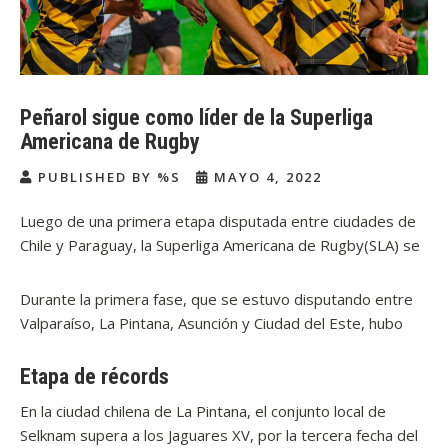
Peñarol sigue como líder de la Superliga
Americana de Rugby
PUBLISHED BY %S
MAYO 4, 2022
Luego de una primera etapa disputada entre ciudades de
Chile y Paraguay, la Superliga Americana de Rugby(SLA) se
instaló en Uruguay. El estadio Charrúa, en Montevideo, es
el escenario de la segunda vuelta y los partidos decisivos
Durante la primera fase, que se estuvo disputando entre
del torneo. Seis equipos están haciendo historia, además
Valparaíso, La Pintana, Asunción y Ciudad del Este, hubo
de darse muchos eventos históricos, el liderato del
varios partidos que entraron en la historia del rugby
conjunto local, Peñarol Rugby, también viene asombrando.
sudamericano. La tercera jornada tuvo encuentros que
Etapa de récords
dejaron resultados que sorprendieron a propios y
En la ciudad chilena de La Pintana, el conjunto local de
extraños.
Selknam supera a los Jaguares XV, por la tercera fecha del