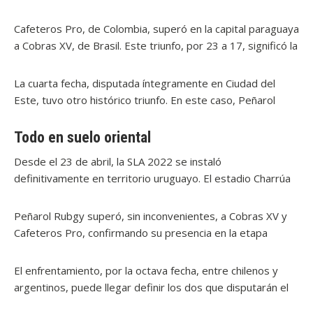
torneo. Esto significó la primera derrota del equipo
argentino en toda la historia de la competición. Mientras
Cafeteros Pro, de Colombia, superó en la capital paraguaya
tanto, en Asunción, también dos cotejos dejaban su
a Cobras XV, de Brasil. Este triunfo, por 23 a 17, significó la
impronta.
primera victoria de los cafeteros en este tipo de torneos.
Luego llegó el momento de los locales, Olimpia Lions
La cuarta fecha, disputada íntegramente en Ciudad del
venció por 15 a 13 a Peñarol de Uruguay. Hasta el
Este, tuvo otro histórico triunfo. En este caso, Peñarol
momento esa es la única derrota de los uruguayos en el
Rugby superó por 27 a 20 a Jaguares XV. Los uruguayos
certamen.
tomaron la cima del torneo y, para la quincena argentina,
Todo en suelo oriental
era su segunda derrota consecutiva del certamen.
Desde el 23 de abril, la SLA 2022 se instaló
definitivamente en territorio uruguayo. El estadio Charrúa
será el único escenario de las fechas correspondientes a la
segunda etapa y, posteriormente, las semifinales y la gran
Peñarol Rubgy superó, sin inconvenientes, a Cobras XV y
final.
Cafeteros Pro, confirmando su presencia en la etapa
definitoria del torneo. Las próximas fechas, para el
conjunto uruguayo, implica enfrentar a Olimpia Lions,
El enfrentamiento, por la octava fecha, entre chilenos y
Jaguares XV y cerrará su participación contra Selknam de
argentinos, puede llegar definir los dos que disputarán el
Chile.
primer puesto de la fase regular. Sin embargo, un triunfo