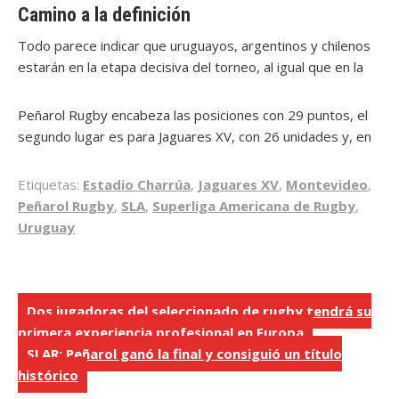
de Selknam, además de beneficiar a Peñarol Rugby, lo
Camino a la definición
sumaría a pelear por uno de los lugares de privilegio.
Todo parece indicar que uruguayos, argentinos y chilenos
estarán en la etapa decisiva del torneo, al igual que en la
edición anterior. El cuarto puesto, que significa estar en
semifinales, es hoy una pelea entre Olimpia Lions, con 14
Peñarol Rugby encabeza las posiciones con 29 puntos, el
puntos, y Cafeteros Pro, con 11 unidades.
segundo lugar es para Jaguares XV, con 26 unidades y, en
el tercer puesto, se ubica Selknam Rugby, con 24 puntos.
Las últimas fechas, previstas para el 4, 10 y 15 de mayo,
Etiquetas:
Estadio Charrúa
,
Jaguares XV
,
Montevideo
,
terminarán definiendo los primeros puestos. Todo bonus o
Peñarol Rugby
,
SLA
,
Superliga Americana de Rugby
,
punto extra puede llegar a ser decisivo en el cierre de esta
Uruguay
segunda Superliga Americana de Rugby.
Navegación
Dos jugadoras del seleccionado de rugby tendrá su
primera experiencia profesional en Europa
de
SLAR: Peñarol ganó la final y consiguió un título
entradas
histórico