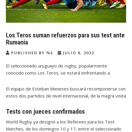
Los Teros suman refuerzos para sus test ante
Rumania
PUBLISHED BY %S
JULIO 8, 2022
El seleccionado uruguayo de rugby, popularmente
conocido como Los Teros, se estará enfrentando a
Rumania como parte de su preparación para la Copa del
Mundo de Rugby. El Estadio Charrúa albergará los dos
El equipo de Esteban Meneses buscará recomponerse con
Test Matches ante el seleccionado europeo. Los mismos
estos dos partidos de nivel internacional, de la magra visita
están previstos para el 10 y el 17 de julio, ambos se
a Japón en la ventana de junio. Dentro de la lista de
jugarán a partir de la hora 15:30.
convocados para estos dos Test Matches se han incluido
Tests con jueces confirmados
varios jugadores que actúan en el rugby europeo. En esta
World Rugby ya designó a los Referees para los Test
ventana internacional ante “Los Robles”, la intención de
Matches, de los domingos 10 y 17, entre el seleccionado
Meneses es dar un salto de calidad al seleccionado