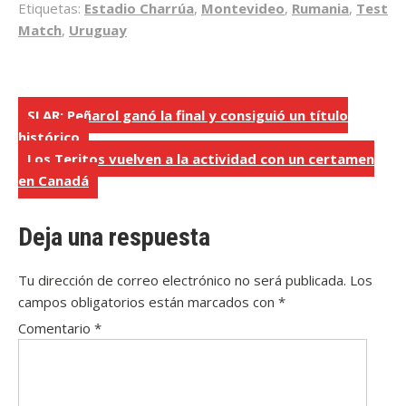
Etiquetas:
Estadio Charrúa
,
Montevideo
,
Rumania
,
Test
Match
,
Uruguay
Navegación
SLAR: Peñarol ganó la final y consiguió un título
histórico
de
Los Teritos vuelven a la actividad con un certamen
entradas
en Canadá
Deja una respuesta
Tu dirección de correo electrónico no será publicada.
Los
campos obligatorios están marcados con
*
Comentario
*