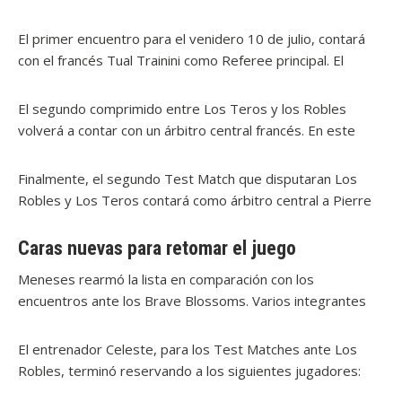
uruguayo y el representativo de Rumania. El Estadio
Celeste.
Charrúa, en la capital uruguaya, tendrá cuaternas del más
El primer encuentro para el venidero 10 de julio, contará
alto nivel internacional.
con el francés Tual Trainini como Referee principal. El
árbitro galo viene de estar en la definición del Top 14 en
Francia. Los linemans serán Nehuén Jauri Rivero y Tomás
El segundo comprimido entre Los Teros y los Robles
Bertazza, ambos de la República Argentina. En tanto que,
volverá a contar con un árbitro central francés. En este
para la conducción del TMO, ha sido designado en británico
caso, el designado ha sido Pierre Brousset. Los asistentes
Stuart Terheege.
serán nuevamente argentinos, los asignados son Nehuén
Finalmente, el segundo Test Match que disputaran Los
Jauri Rivero y Gonzalo De Achaval. Mientras que no
Robles y Los Teros contará como árbitro central a Pierre
cambiará el encargado del TOM, que recaerá al igual que
Brousset (Francia), siendo los asistentes Nehuén Jauri
en el Test Match anterior en Stuart Terheege.
Rivero y Gonzalo De Achaval, ambos de Argentina, y en el
Caras nuevas para retomar el juego
TMO estará actuando nuevamente Stuart Terheege
Meneses rearmó la lista en comparación con los
(Inglaterra).
encuentros ante los Brave Blossoms. Varios integrantes
de equipos franceses, italianos y estadounidenses se
sumarán en la búsqueda de un salto de calidad para Los
El entrenador Celeste, para los Test Matches ante Los
Teros.
Robles, terminó reservando a los siguientes jugadores: