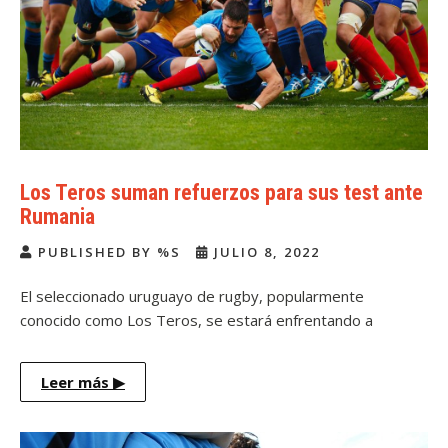
Los Teros suman refuerzos para sus test ante
Rumania
PUBLISHED BY %S
JULIO 8, 2022
El seleccionado uruguayo de rugby, popularmente
conocido como Los Teros, se estará enfrentando a
Rumania […]
Leer más
▶