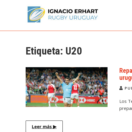
Skip
to
content
Ignacio Erhart
Rugby Uruguay
Etiqueta:
U20
Repa
urug
PU
Los Te
prepar
Leer más
▶