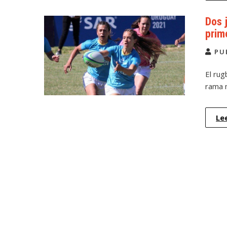
Dos 
prim
PU
El rug
rama 
Le