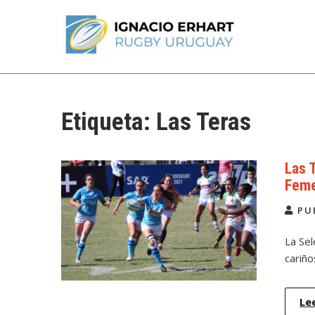
Skip
to
content
Ignacio Erhart
Rugby Uruguay
Etiqueta:
Las Teras
Las 
Feme
PU
La Se
cariñ
Le