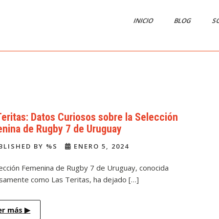
INICIO
BLOG
S
Teritas: Datos Curiosos sobre la Selección
nina de Rugby 7 de Uruguay
BLISHED BY %S
ENERO 5, 2024
lección Femenina de Rugby 7 de Uruguay, conocida
osamente como Las Teritas, ha dejado […]
er más
▶